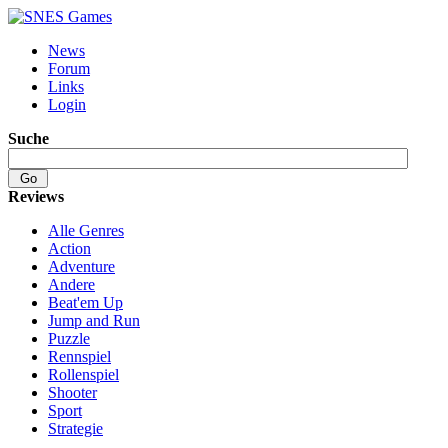
News
Forum
Links
Login
Suche
Reviews
Alle Genres
Action
Adventure
Andere
Beat'em Up
Jump and Run
Puzzle
Rennspiel
Rollenspiel
Shooter
Sport
Strategie