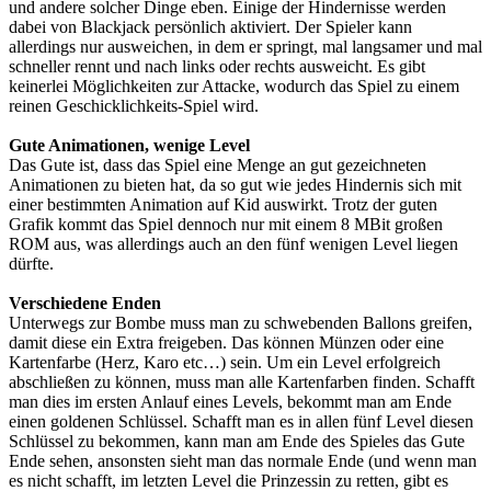
und andere solcher Dinge eben. Einige der Hindernisse werden
dabei von Blackjack persönlich aktiviert. Der Spieler kann
allerdings nur ausweichen, in dem er springt, mal langsamer und mal
schneller rennt und nach links oder rechts ausweicht. Es gibt
keinerlei Möglichkeiten zur Attacke, wodurch das Spiel zu einem
reinen Geschicklichkeits-Spiel wird.
Gute Animationen, wenige Level
Das Gute ist, dass das Spiel eine Menge an gut gezeichneten
Animationen zu bieten hat, da so gut wie jedes Hindernis sich mit
einer bestimmten Animation auf Kid auswirkt. Trotz der guten
Grafik kommt das Spiel dennoch nur mit einem 8 MBit großen
ROM aus, was allerdings auch an den fünf wenigen Level liegen
dürfte.
Verschiedene Enden
Unterwegs zur Bombe muss man zu schwebenden Ballons greifen,
damit diese ein Extra freigeben. Das können Münzen oder eine
Kartenfarbe (Herz, Karo etc…) sein. Um ein Level erfolgreich
abschließen zu können, muss man alle Kartenfarben finden. Schafft
man dies im ersten Anlauf eines Levels, bekommt man am Ende
einen goldenen Schlüssel. Schafft man es in allen fünf Level diesen
Schlüssel zu bekommen, kann man am Ende des Spieles das Gute
Ende sehen, ansonsten sieht man das normale Ende (und wenn man
es nicht schafft, im letzten Level die Prinzessin zu retten, gibt es