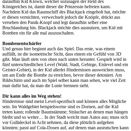
daraufhin Kid Klown, welcher sozusagen der Held des
Königreiches ist, damit dieser die Prinzessin befreien kann.
Nachdem Kid das Raumschiff des Blackjack eingeholt hat, möchte
er diesen vernichten, verwechselt jedoch die Knöpfe, drückt aus
versehen den Panik-Knopf und legt daraufhin selber eine
Bruchlandung hin. Blackjack möchte dies ausnutzen, um Kid mit
Bomben ein für alle mal auszuschalten.
Bombenentschärfer
Und genau hier beginnt auch das Spiel. Das erste, was einem
auffällt, ist die isometrische Sicht, dass einem ein Gefühl von 3D
gibt. Man läuft stets von oben nach unten herunter. Gespielt wird in
fünf unterschiedlichen Level (Wald, Stadt, Gebirge, Eislevel und ein
Geister-Gebiet), in der Kid allerlei Hindernissen ausweichen muss,
um am Ende die Bombe zu erreichen, bevor dieser detoniert. Am
Bildschirm und auch im Spiel selber kann man sehen, wie viel Zeit
man dafür hat, da man die Lunte brennen sieht.
Dir kann alles im Weg stehen!
Hindernisse sind meist Level-spezifisch und können alles Mögliche
sein. Im Waldgebiet beispielsweise sind es Dornen, auf die Kid
treten kann; rollende Baumstämme; Sträucher an denen man hängen
bleibt und so weiter… In der Stadt weicht man Autos aus; muss sich
vor Gullideckel in Acht nehmen, da diese plötzlich aufgehen
könnten; passt auf Cola-Dosen auf, auf denen man ausrutschen kann