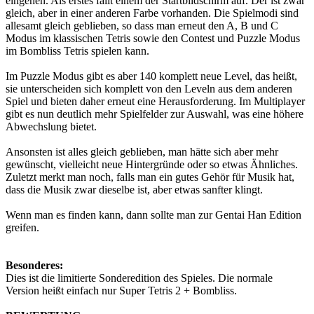
eingehen. Als erstes fällt einem der Startbildschirm auf. Der ist zwar
gleich, aber in einer anderen Farbe vorhanden. Die Spielmodi sind
allesamt gleich geblieben, so dass man erneut den A, B und C
Modus im klassischen Tetris sowie den Contest und Puzzle Modus
im Bombliss Tetris spielen kann.
Im Puzzle Modus gibt es aber 140 komplett neue Level, das heißt,
sie unterscheiden sich komplett von den Leveln aus dem anderen
Spiel und bieten daher erneut eine Herausforderung. Im Multiplayer
gibt es nun deutlich mehr Spielfelder zur Auswahl, was eine höhere
Abwechslung bietet.
Ansonsten ist alles gleich geblieben, man hätte sich aber mehr
gewünscht, vielleicht neue Hintergründe oder so etwas Ähnliches.
Zuletzt merkt man noch, falls man ein gutes Gehör für Musik hat,
dass die Musik zwar dieselbe ist, aber etwas sanfter klingt.
Wenn man es finden kann, dann sollte man zur Gentai Han Edition
greifen.
Besonderes:
Dies ist die limitierte Sonderedition des Spieles. Die normale
Version heißt einfach nur Super Tetris 2 + Bombliss.