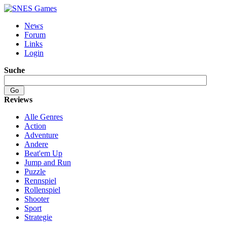
News
Forum
Links
Login
Suche
Reviews
Alle Genres
Action
Adventure
Andere
Beat'em Up
Jump and Run
Puzzle
Rennspiel
Rollenspiel
Shooter
Sport
Strategie