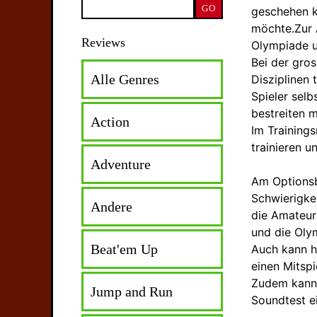
geschehen k
möchte.Zur 
Reviews
Olympiade u
Bei der gro
Alle Genres
Disziplinen 
Spieler selb
bestreiten 
Action
Im Training
trainieren u
Adventure
Am Optionsb
Schwierigkei
Andere
die Amateur
und die Oly
Beat'em Up
Auch kann h
einen Mitspi
Zudem kann 
Jump and Run
Soundtest e