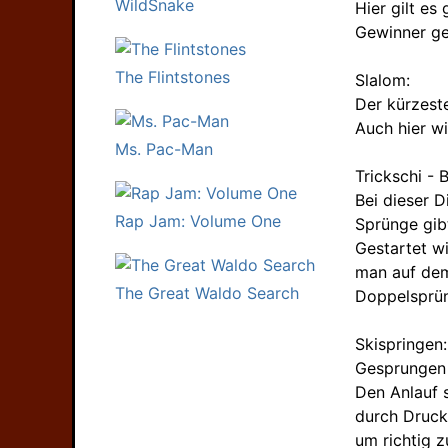
WildSnake
Hier gilt e
Gewinner ge
The Flintstones
Slalom:
Der kürzest
Auch hier wi
Ms. Pac-Man
Trickschi - 
Bei dieser 
Rap Jam: Volume One
Sprünge gibt
Gestartet w
man auf dem
The Great Waldo Search
Doppelsprün
Skispringen:
Gesprungen 
Den Anlauf 
durch Druck
um richtig 