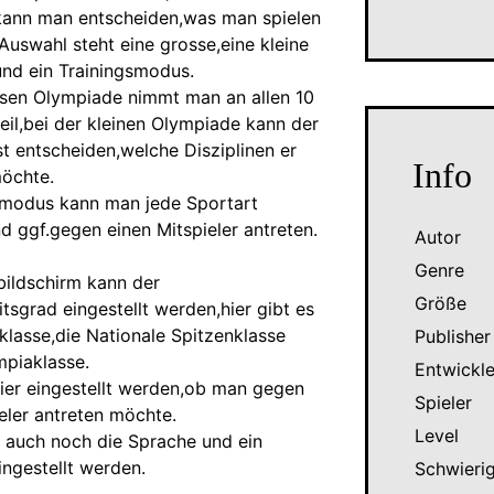
ann man entscheiden,was man spielen
Auswahl steht eine grosse,eine kleine
nd ein Trainingsmodus.
ssen Olympiade nimmt man an allen 10
teil,bei der kleinen Olympiade kann der
st entscheiden,welche Disziplinen er
Info
möchte.
smodus kann man jede Sportart
nd ggf.gegen einen Mitspieler antreten.
Autor
Genre
ildschirm kann der
Größe
tsgrad eingestellt werden,hier gibt es
klasse,die Nationale Spitzenklasse
Publisher
mpiaklasse.
Entwickle
ier eingestellt werden,ob man gegen
Spieler
eler antreten möchte.
Level
auch noch die Sprache und ein
ingestellt werden.
Schwieri