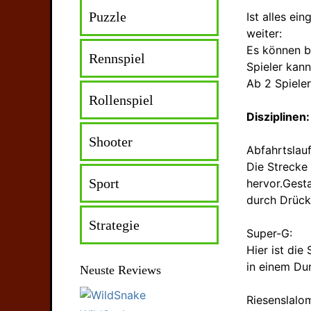
Puzzle
Ist alles ei
weiter:
Es können bi
Rennspiel
Spieler kann
Ab 2 Spieler
Rollenspiel
Disziplinen:
Shooter
Abfahrtslauf
Die Strecke 
Sport
hervor.Gest
durch Drück
Strategie
Super-G:
Hier ist die
in einem Dur
Neuste Reviews
Riesenslalo