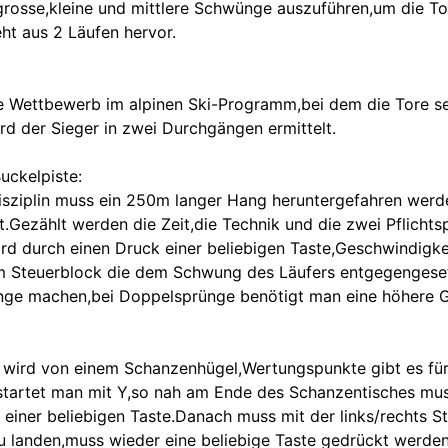
s grosse,kleine und mittlere Schwünge auszuführen,um die T
ht aus 2 Läufen hervor.
e Wettbewerb im alpinen Ski-Programm,bei dem die Tore se
rd der Sieger in zwei Durchgängen ermittelt.
Buckelpiste:
Disziplin muss ein 250m langer Hang heruntergefahren werd
.Gezählt werden die Zeit,die Technik und die zwei Pflichts
ird durch einen Druck einer beliebigen Taste,Geschwindig
 Steuerblock die dem Schwung des Läufers entgegengeset
ge machen,bei Doppelsprünge benötigt man eine höhere G
wird von einem Schanzenhügel,Wertungspunkte gibt es für 
startet man mit Y,so nah am Ende des Schanzentisches mu
 einer beliebigen Taste.Danach muss mit der links/rechts S
zu landen,muss wieder eine beliebige Taste gedrückt werden