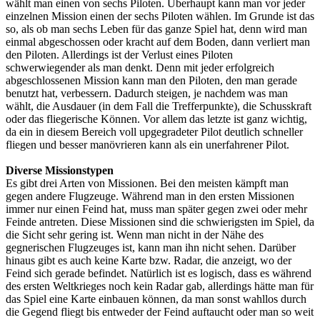
wählt man einen von sechs Piloten. Überhaupt kann man vor jeder
einzelnen Mission einen der sechs Piloten wählen. Im Grunde ist das
so, als ob man sechs Leben für das ganze Spiel hat, denn wird man
einmal abgeschossen oder kracht auf dem Boden, dann verliert man
den Piloten. Allerdings ist der Verlust eines Piloten
schwerwiegender als man denkt. Denn mit jeder erfolgreich
abgeschlossenen Mission kann man den Piloten, den man gerade
benutzt hat, verbessern. Dadurch steigen, je nachdem was man
wählt, die Ausdauer (in dem Fall die Trefferpunkte), die Schusskraft
oder das fliegerische Können. Vor allem das letzte ist ganz wichtig,
da ein in diesem Bereich voll upgegradeter Pilot deutlich schneller
fliegen und besser manövrieren kann als ein unerfahrener Pilot.
Diverse Missionstypen
Es gibt drei Arten von Missionen. Bei den meisten kämpft man
gegen andere Flugzeuge. Während man in den ersten Missionen
immer nur einen Feind hat, muss man später gegen zwei oder mehr
Feinde antreten. Diese Missionen sind die schwierigsten im Spiel, da
die Sicht sehr gering ist. Wenn man nicht in der Nähe des
gegnerischen Flugzeuges ist, kann man ihn nicht sehen. Darüber
hinaus gibt es auch keine Karte bzw. Radar, die anzeigt, wo der
Feind sich gerade befindet. Natürlich ist es logisch, dass es während
des ersten Weltkrieges noch kein Radar gab, allerdings hätte man für
das Spiel eine Karte einbauen können, da man sonst wahllos durch
die Gegend fliegt bis entweder der Feind auftaucht oder man so weit