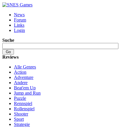
News
Forum
Links
Login
Suche
Reviews
Alle Genres
Action
Adventure
Andere
Beat'em Up
Jump and Run
Puzzle
Rennspiel
Rollenspiel
Shooter
Sport
Strategie