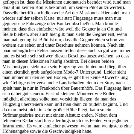
geflogen ist, dass die Missionen automatisch beendet wird (und man
daraufhin keinen Bonus bekommt, um seinen Pilot aufzuwerten).
Dasselbe betrifft auch die zweite Art der Missionen. Hier spielt man
wieder auf der selben Karte, nur statt Flugzeuge muss man nun
gegnerische Fahrzeuge oder Bunker abschießen. Man könnte
meinen, dass dies einfacher wäre weil die Gegner ja an Ort und
Stelle bleiben, aber auch hier gilt: man sieht die Gegner erst, wenn
man nah genug ist. Blöd ist nur, dass die Gegner einen schon von
weitem aus sehen und unter Beschuss nehmen können. Nach ein
paar anfänglichen Fehlschüssen treffen diese auch so gut wie immer
und es ist sehr sehr schwer, diesen Beschuss auszuweichen, so dass
man in diesen Missionen häufig abstürzt. Bei diesen beiden
Missionstypen sieht man sein Flugzeug von hinten und fliegt über
einen ziemlich grob aufgelösten Mode-7 Untergrund. Leider sieht
man immer nur den selben Boden, es gibt hier keine Abwechslung
wie Gebirge oder verschneite Landschaften, denn der Story nach
spielt man ja nur in Frankreich über Bauernhöfe. Das Flugzeug lässt
sich dabei gut steuern. Es sind kleinere Manöver wie Rollen
möglich, allerdings sollte man vorsichtig fliegen, da man das
Flugzeug übersteuern kann und man dann zu trudeln beginnt. Und
da man meist nicht in sehr großer Höhe fliegt, kann so ein
Strömungsabriss meist mit einem Absturz enden. Neben dem
fehlenden Radar stört hier allerdings noch das Fehlen von jeglicher
Instrumente. Es wäre einfacher gewesen, wenn man wenigstens eine
Höhenangabe sowie die Geschwindigkeit hätte.