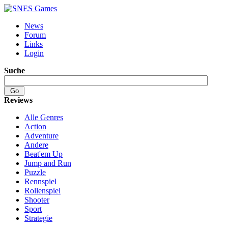
News
Forum
Links
Login
Suche
Reviews
Alle Genres
Action
Adventure
Andere
Beat'em Up
Jump and Run
Puzzle
Rennspiel
Rollenspiel
Shooter
Sport
Strategie