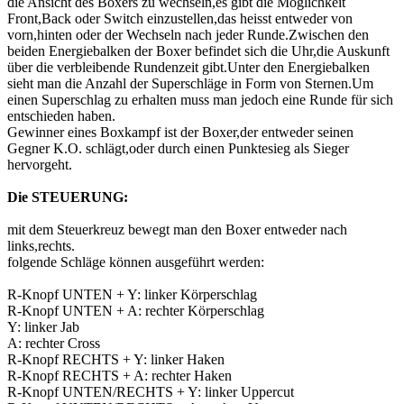
die Ansicht des Boxers zu wechseln,es gibt die Möglichkeit
Front,Back oder Switch einzustellen,das heisst entweder von
vorn,hinten oder der Wechseln nach jeder Runde.Zwischen den
beiden Energiebalken der Boxer befindet sich die Uhr,die Auskunft
über die verbleibende Rundenzeit gibt.Unter den Energiebalken
sieht man die Anzahl der Superschläge in Form von Sternen.Um
einen Superschlag zu erhalten muss man jedoch eine Runde für sich
entschieden haben.
Gewinner eines Boxkampf ist der Boxer,der entweder seinen
Gegner K.O. schlägt,oder durch einen Punktesieg als Sieger
hervorgeht.
Die STEUERUNG:
mit dem Steuerkreuz bewegt man den Boxer entweder nach
links,rechts.
folgende Schläge können ausgeführt werden:
R-Knopf UNTEN + Y: linker Körperschlag
R-Knopf UNTEN + A: rechter Körperschlag
Y: linker Jab
A: rechter Cross
R-Knopf RECHTS + Y: linker Haken
R-Knopf RECHTS + A: rechter Haken
R-Knopf UNTEN/RECHTS + Y: linker Uppercut