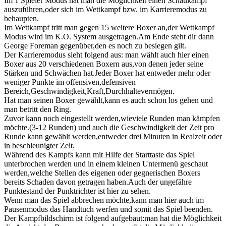
Im 1 Spieler Modus hat man die Möglichkeit einen Schaukampf
auszuführen,oder sich im Wettkampf bzw. im Karrieremodus zu
behaupten.
Im Wettkampf tritt man gegen 15 weitere Boxer an,der Wettkampf
Modus wird im K.O. System ausgetragen.Am Ende steht dir dann
George Foreman gegenüber,den es noch zu besiegen gilt.
Der Karrieremodus sieht folgend aus: man wählt auch hier einen
Boxer aus 20 verschiedenen Boxern aus,von denen jeder seine
Stärken und Schwächen hat.Jeder Boxer hat entweder mehr oder
weniger Punkte im offensiven,defensiven
Bereich,Geschwindigkeit,Kraft,Durchhaltevermögen.
Hat man seinen Boxer gewählt,kann es auch schon los gehen und
man betritt den Ring.
Zuvor kann noch eingestellt werden,wieviele Runden man kämpfen
möchte.(3-12 Runden) und auch die Geschwindigkeit der Zeit pro
Runde kann gewählt werden,entweder drei Minuten in Realzeit oder
in beschleunigter Zeit.
Während des Kampfs kann mit Hilfe der Starttaste das Spiel
unterbrochen werden und in einem kleinen Untermenü geschaut
werden,welche Stellen des eigenen oder gegnerischen Boxers
bereits Schaden davon getragen haben.Auch der ungefähre
Punktestand der Punktrichter ist hier zu sehen.
Wenn man das Spiel abbrechen möchte,kann man hier auch im
Pausenmodus das Handtuch werfen und somit das Spiel beenden.
Der Kampfbildschirm ist folgend aufgebaut:man hat die Möglichkeit