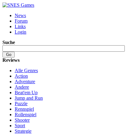
News
Forum
Links
Login
Suche
Reviews
Alle Genres
Action
Adventure
Andere
Beat'em Up
Jump and Run
Puzzle
Rennspiel
Rollenspiel
Shooter
Sport
Strategie