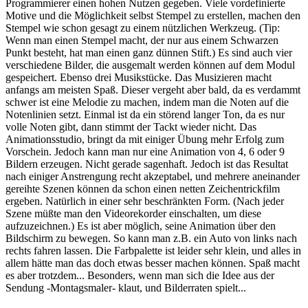
Programmierer einen hohen Nutzen gegeben. Viele vordefinierte
Motive und die Möglichkeit selbst Stempel zu erstellen, machen den
Stempel wie schon gesagt zu einem nützlichen Werkzeug. (Tip:
Wenn man einen Stempel macht, der nur aus einem Schwarzen
Punkt besteht, hat man einen ganz dünnen Stift.) Es sind auch vier
verschiedene Bilder, die ausgemalt werden können auf dem Modul
gespeichert. Ebenso drei Musikstücke. Das Musizieren macht
anfangs am meisten Spaß. Dieser vergeht aber bald, da es verdammt
schwer ist eine Melodie zu machen, indem man die Noten auf die
Notenlinien setzt. Einmal ist da ein störend langer Ton, da es nur
volle Noten gibt, dann stimmt der Tackt wieder nicht. Das
Animationsstudio, bringt da mit einiger Übung mehr Erfolg zum
Vorschein. Jedoch kann man nur eine Animation von 4, 6 oder 9
Bildern erzeugen. Nicht gerade sagenhaft. Jedoch ist das Resultat
nach einiger Anstrengung recht akzeptabel, und mehrere aneinander
gereihte Szenen können da schon einen netten Zeichentrickfilm
ergeben. Natürlich in einer sehr beschränkten Form. (Nach jeder
Szene müßte man den Videorekorder einschalten, um diese
aufzuzeichnen.) Es ist aber möglich, seine Animation über den
Bildschirm zu bewegen. So kann man z.B. ein Auto von links nach
rechts fahren lassen. Die Farbpalette ist leider sehr klein, und alles in
allem hätte man das doch etwas besser machen können. Spaß macht
es aber trotzdem... Besonders, wenn man sich die Idee aus der
Sendung -Montagsmaler- klaut, und Bilderraten spielt...