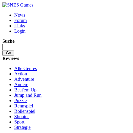
News
Forum
Links
Login
Suche
Reviews
Alle Genres
Action
Adventure
Andere
Beat'em Up
Jump and Run
Puzzle
Rennspiel
Rollenspiel
Shooter
Sport
Strategie