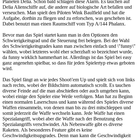
Planeten Delia. Schon bald schlagen diese Alarm. Es tauchen auf
Delia Alienschiffe auf, die andere auf biologische Art befallen und
verseuchen. Man spielt den Piloten Wink Baulfield und hat die
Aufgabe, dorthin zu fliegen und zu erforschen, was geschehen ist.
Dabei benutzt man einen Raumschiff vom Typ A/144 Phalanx.
Bevor man das Spiel startet kann man in den Optionen den
Schwierigkeitsgrad und die Steuerung frei belegen. Bei der Wahl
des Schwierigkeitsgrades kann man zwischen einfach und \"funny\"
wählen, wobei letzteres wohl eher scherzhaft so bezeichnet wurde,
da funny wirklich hammerhart ist. Allerdings ist das Spiel bei easy
ganz angenehm spielbar, so dass für jeden Spielertyp etwas geboten
wird.
Das Spiel fängt an wie jedes Shoot\'em Up und spielt sich von links
nach rechts, wobei der Bildschirm automatisch scrollt. Es tauchen
diverse Feinde auf die man abschießen oder auch umgehen kann,
wobei einige den Spieler eine Weile verfolgen. Man hat zu Beginn
einen normalen Laserschuss und kann während des Spieles diverse
Waffen einsammeln, von denen man bis zu drei mitschleppen und
somit jederzeit die Waffe wechseln kann. Jede Waffe hat einen
Spezialangriff, wobei aber die Waffe nach der Benutzung des
Spezialangriffs verschwindet. Als Nebenwaffe gibt es diverse
Raketen. Als besonderes Feature gibt es keine
Geschwindigkeitsupgrades. Denn man kann die Geschwindigkeit