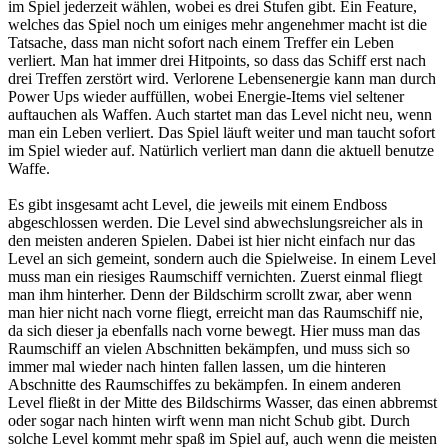
im Spiel jederzeit wählen, wobei es drei Stufen gibt. Ein Feature,
welches das Spiel noch um einiges mehr angenehmer macht ist die
Tatsache, dass man nicht sofort nach einem Treffer ein Leben
verliert. Man hat immer drei Hitpoints, so dass das Schiff erst nach
drei Treffen zerstört wird. Verlorene Lebensenergie kann man durch
Power Ups wieder auffüllen, wobei Energie-Items viel seltener
auftauchen als Waffen. Auch startet man das Level nicht neu, wenn
man ein Leben verliert. Das Spiel läuft weiter und man taucht sofort
im Spiel wieder auf. Natürlich verliert man dann die aktuell benutze
Waffe.
Es gibt insgesamt acht Level, die jeweils mit einem Endboss
abgeschlossen werden. Die Level sind abwechslungsreicher als in
den meisten anderen Spielen. Dabei ist hier nicht einfach nur das
Level an sich gemeint, sondern auch die Spielweise. In einem Level
muss man ein riesiges Raumschiff vernichten. Zuerst einmal fliegt
man ihm hinterher. Denn der Bildschirm scrollt zwar, aber wenn
man hier nicht nach vorne fliegt, erreicht man das Raumschiff nie,
da sich dieser ja ebenfalls nach vorne bewegt. Hier muss man das
Raumschiff an vielen Abschnitten bekämpfen, und muss sich so
immer mal wieder nach hinten fallen lassen, um die hinteren
Abschnitte des Raumschiffes zu bekämpfen. In einem anderen
Level fließt in der Mitte des Bildschirms Wasser, das einen abbremst
oder sogar nach hinten wirft wenn man nicht Schub gibt. Durch
solche Level kommt mehr spaß im Spiel auf, auch wenn die meisten