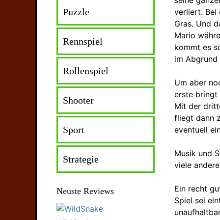
seine ganze
Puzzle
verliert. Be
Gras. Und da
Mario währe
Rennspiel
kommt es sc
im Abgrund 
Rollenspiel
Um aber noc
erste bringt
Shooter
Mit der dri
fliegt dann 
Sport
eventuell ei
Musik und S
Strategie
viele andere
Ein recht gu
Neuste Reviews
Spiel sei ei
unaufhaltba