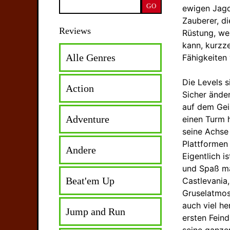
ewigen Jagd
Zauberer, d
Reviews
Rüstung, we
kann, kurzze
Alle Genres
Fähigkeiten
Die Levels 
Action
Sicher änder
auf dem Geis
Adventure
einen Turm 
seine Achse
Plattformen 
Andere
Eigentlich i
und Spaß ma
Beat'em Up
Castlevania,
Gruselatmo
auch viel he
Jump and Run
ersten Fein