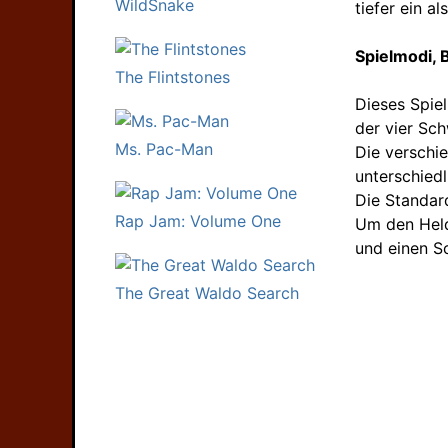
WildSnake
tiefer ein al
Spielmodi,
The Flintstones
Dieses Spiel
der vier Sc
Ms. Pac-Man
Die verschi
unterschiedl
Die Standar
Rap Jam: Volume One
Um den Held
und einen Sc
The Great Waldo Search