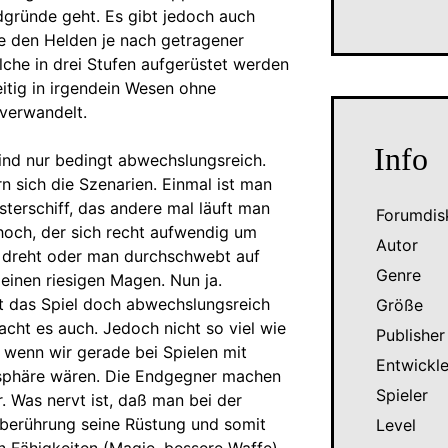
gründe geht. Es gibt jedoch auch
ie den Helden je nach getragener
lche in drei Stufen aufgerüstet werden
itig in irgendein Wesen ohne
 verwandelt.
Info
sind nur bedingt abwechslungsreich.
n sich die Szenarien. Einmal ist man
terschiff, das andere mal läuft man
Forumdis
hoch, der sich recht aufwendig um
Autor
 dreht oder man durchschwebt auf
Genre
einen riesigen Magen. Nun ja.
st das Spiel doch abwechslungsreich
Größe
cht es auch. Jedoch nicht so viel wie
Publisher
 wenn wir gerade bei Spielen mit
Entwickle
sphäre wären. Die Endgegner machen
Spieler
r. Was nervt ist, daß man bei der
dberührung seine Rüstung und somit
Level