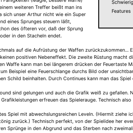
n Fähigkeiten (Magie, bessere Waffe)
Schwieri
i einem weiteren Treffer beißt man ins
Features
 sich unser Arthur nicht wie ein Super
nd eines Sprunges steuern läßt,
hon des öfteren vor, daß der Sprung
oder in den Stacheln endet.
hmals auf die Aufrüstung der Waffen zurückzukommen... Es
 keinen positiven Nebeneffekt. Die zweite Rüstung macht di
tten Waffe kann man bei längerem drücken der Feuertaste M
zum Beispiel eine Feuerschlange durchs Bild oder unsichtba
nen Schild beinhalten. Durch Continues kann man das Spiel
ound sind gelungen und auch die Grafik weiß zu gefallen. N
 Grafikleistungen erfreuen das Spielerauge. Technisch also a
tes Spiel mit abwechslungsreichen Leveln. (Hiermit ziehe i
ntönig zurück.) Technisch perfekt, von der Spielidee her eve
ren Sprünge in den Abgrund und das Sterben nach zweimali