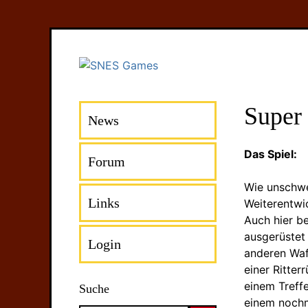
Super
News
Das Spiel:
Forum
Wie unschwer
Links
Weiterentwi
Auch hier b
ausgerüstet 
Login
anderen Waf
einer Ritter
einem Treff
Suche
einem nochma